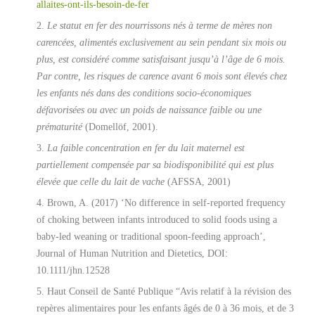
allaites-ont-ils-besoin-de-fer
Le statut en fer des nourrissons nés à terme de mères non
carencées, alimentés exclusivement au sein pendant six mois ou
plus, est considéré comme satisfaisant jusqu’à l’âge de 6 mois.
Par contre, les risques de carence avant 6 mois sont élevés chez
les enfants nés dans des conditions socio-économiques
défavorisées ou avec un poids de naissance faible ou une
prématurité
(Domellöf, 2001).
La faible concentration en fer du lait maternel est
partiellement compensée par sa biodisponibilité qui est plus
élevée que celle du lait de vache
(AFSSA, 2001)
Brown, A. (2017) ‘No difference in self-reported frequency
of choking between infants introduced to solid foods using a
baby-led weaning or traditional spoon-feeding approach’,
Journal of Human Nutrition and Dietetics, DOI:
10.1111/jhn.12528
Haut Conseil de Santé Publique “Avis relatif à la révision des
repères alimentaires pour les enfants âgés de 0 à 36 mois, et de 3