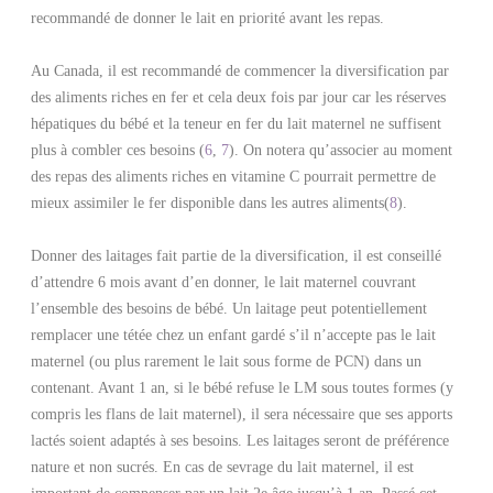
recommandé de donner le lait en priorité avant les repas.
Au Canada, il est recommandé de commencer la diversification par
des aliments riches en fer et cela deux fois par jour car les réserves
hépatiques du bébé et la teneur en fer du lait maternel ne suffisent
plus à combler ces besoins
(
6
,
7
)
. On notera qu’associer au moment
des repas des aliments riches en vitamine C pourrait permettre de
mieux assimiler le fer disponible dans les autres aliments(
8
)
.
Donner des laitages fait partie de la diversification, il est conseillé
d’attendre 6 mois avant d’en donner, le lait maternel couvrant
l’ensemble des besoins de bébé. Un laitage peut potentiellement
remplacer une tétée chez un enfant gardé s’il n’accepte pas le lait
maternel (ou plus rarement le lait sous forme de PCN) dans un
contenant. Avant 1 an, si le bébé refuse le LM sous toutes formes (y
compris les flans de lait maternel), il sera nécessaire que ses apports
lactés soient adaptés à ses besoins. Les laitages seront de préférence
nature et non sucrés. En cas de sevrage du lait maternel, il est
important de compenser par un lait 2e âge jusqu’à 1 an. Passé cet