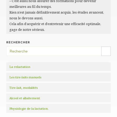
– C’est aussi nous assurer des formations pour devenir
meilleures au fil du temps.
Rien n’est jamais définitivement acquis, les études avancent,
nous le devons aussi.
Cela afin d’acquérir et d’entretenir une efficacité optimale,
gage de notre sérieux.
RECHERCHER
SEARCH BUTTON
Search
for:
La relactation
Les tire-laits manuels
Tire-lait, modalités
Alcool et allaitement
Physiologie de la lactation.