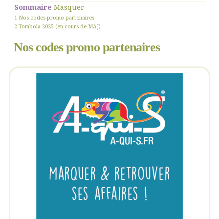
Sommaire
Masquer
1
Nos codes promo partenaires
2
Tombola 2025 (en cours de MAJ)
Nos codes promo partenaires