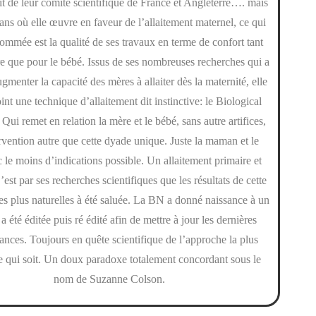
tit de leur comité scientifique de France et Angleterre…. mais
ans où elle œuvre en faveur de l’allaitement maternel, ce qui
nommée est la qualité de ses travaux en terme de confort tant
e que pour le bébé. Issus de ses nombreuses recherches qui a
gmenter la capacité des mères à allaiter dès la maternité, elle
int une technique d’allaitement dit instinctive: le Biological
Qui remet en relation la mère et le bébé, sans autre artifices,
rvention autre que cette dyade unique. Juste la maman et le
 le moins d’indications possible. Un allaitement primaire et
’est par ses recherches scientifiques que les résultats de cette
s plus naturelles à été saluée. La BN a donné naissance à un
 a été éditée puis ré édité afin de mettre à jour les dernières
ances. Toujours en quête scientifique de l’approche la plus
ve qui soit. Un doux paradoxe totalement concordant sous le
nom de Suzanne Colson.