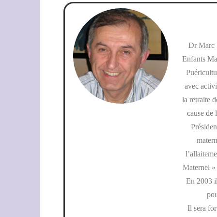
Dr Marc P
Enfants Mal
Puéricultu
avec activi
la retraite
cause de 
Présiden
materni
l’allaitem
Maternel »
En 2003 i
pou
Il sera f