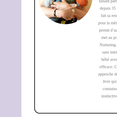
faisant par
depuis 35 
fait sa re
pour la mèr
permit d’au
met au po
Nurturing. 
sans inte
bébé avec
efficace. C
approche de
livre qui
connaiss
instincti