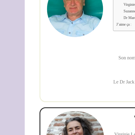
Virgini
Suzann
Dr Marc
J’aime ça :
Son nom 
Le Dr Jack
Virginie Le