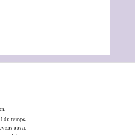
on.
il du temps.
evons aussi.