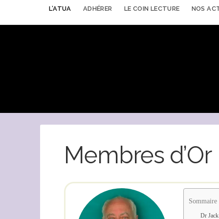
L’ATUA
ADHÉRER
LE COIN LECTURE
NOS AC
Membres d’Or
Sommaire
Dr Jac