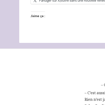
Partager sur X(ouvre dans une nouvelle fenêt
J’aime ça :
– 
– C’est aus
Rien n’est 