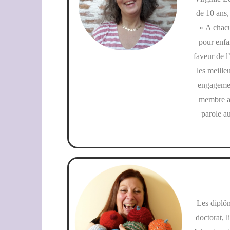
de 10 ans,
« A chacu
pour enfa
faveur de l
les meille
engagement
membre ac
parole au
Les diplô
doctorat, 