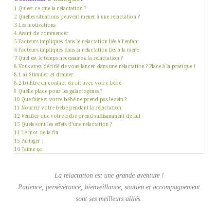
1
Qu’est-ce que la relactation ?
2
Quelles situations peuvent mener à une relactation ?
3
Les motivations
4
Avant de commencer
5
Facteurs impliqués dans le relactation liés à l’enfant
6
Facteurs impliqués dans la relactation liés à la mère
7
Quel est le temps nécessaire à la relactation ?
8
Vous avez décidé de vous lancer dans une relactation ? Place à la pratique !
8.1
a) Stimuler et drainer
8.2
b) Être en contact étroit avec votre bébé
9
Quelle place pour les galactogènes ?
10
Que faire si votre bébé ne prend pas le sein ?
11
Nourrir votre bébé pendant la relactation
12
Vérifier que votre bébé prend suffisamment de lait
13
Quels sont les effets d’une relactation ?
14
Le mot de la fin
15
Partager :
16
J’aime ça :
La relactation est une grande aventure !
Patience, persévérance, bienveillance, soutien et accompagnement
sont ses meilleurs alliés.