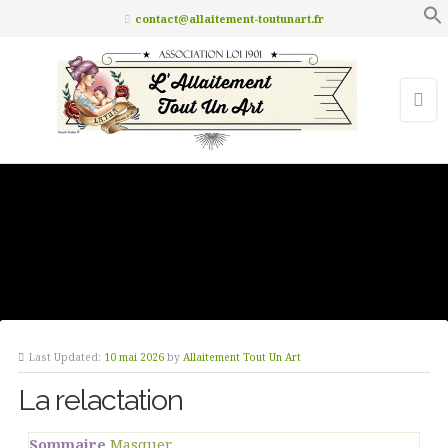
contact@allaitement-toutunart.fr
Last Updated:
10 mai 2026
by
Allaitement Tout Un Art
La relactation
Sommaire
Masquer