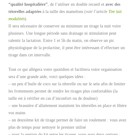
“qualité hospitalière”
, de l’utiliser en double recueil et
avec des
téterelles adaptées
à la taille des mamelons (
voir l’article
Tire lait
modalités
).
Il sera nécessaire de conserver au minimum un tirage la nuit voire
plusieurs. Une longue période sans drainage ni stimulation peut
ralentir la lactation. Entre 1 et 5h du matin, on observe un pic
physiologique de la prolactine, il peut être intéressant d’effectuer un
tirage dans cet intervalle.
Tout ce qui allégera votre quotidien et facilitera votre organisation
sera d’une grande aide, voici quelques idées :
– un peu d’huile de coco sur la téterelle ou sur le sein afin de limiter
les frottements permet de rendre les tirages plus confortables (la
taille est à vérifier en cas d’inconfort ou de douleur)
– une brassière d’allaitement maintient les téterelles en place et libère
vos mains
– un deuxième kit de tirage permet de faire un roulement : vous avez
plus de temps pour nettoyer le premier utilisé
– pour la gestion du kit entre les tirages, vous avez deux options :