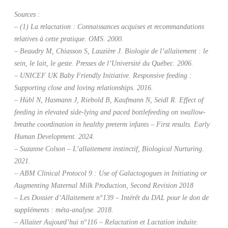
Sources :
– (1) La relactation : Connaissances acquises et recommandations
relatives à cette pratique. OMS. 2000.
– Beaudry M, Chiasson S, Lauzière J. Biologie de l’allaitement : le
sein, le lait, le geste. Presses de l’Université du
Québec. 2006.
– UNICEF UK Baby Friendly Initiative. Responsive feeding :
Supporting close and loving relationships. 2016.
– Hübl N, Hasmann J, Riebold B, Kaufmann N, Seidl R. Effect of
feeding in elevated side-lying and paced bottle
feeding on swallow-
breathe coordination in healthy preterm infants – First results. Early
Human Development.
2024.
– Suzanne Colson – L’allaitement instinctif, Biological Nurturing.
2021.
– ABM Clinical Protocol 9 : Use of Galactogogues in Initiating or
Augmenting Maternal Milk Production, Second
Revision 2018
– Les Dossier d’Allaitement n°139 – Intérêt du DAL pour le don de
suppléments : méta-analyse. 2018.
– Allaiter Aujourd’hui n°116 – Relactation et Lactation induite.