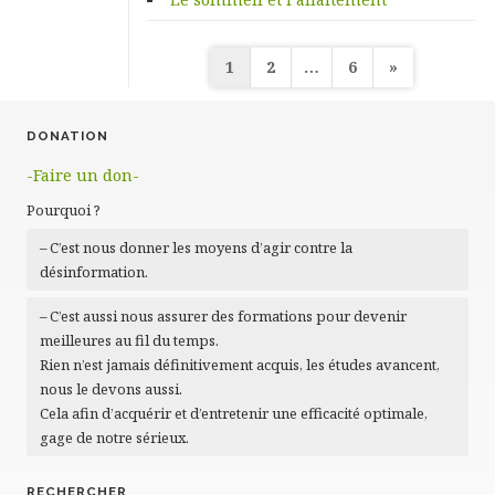
Pagination
1
2
…
6
»
des
publications
DONATION
-Faire un don-
Pourquoi ?
– C’est nous donner les moyens d’agir contre la
désinformation.
– C’est aussi nous assurer des formations pour devenir
meilleures au fil du temps.
Rien n’est jamais définitivement acquis, les études avancent,
nous le devons aussi.
Cela afin d’acquérir et d’entretenir une efficacité optimale,
gage de notre sérieux.
RECHERCHER