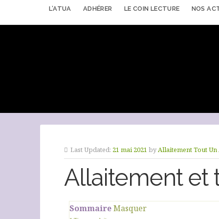
L’ATUA
ADHÉRER
LE COIN LECTURE
NOS AC
Last Updated:
21 mai 2021
by
Allaitement Tout Un 
Allaitement et t
Sommaire
Masquer