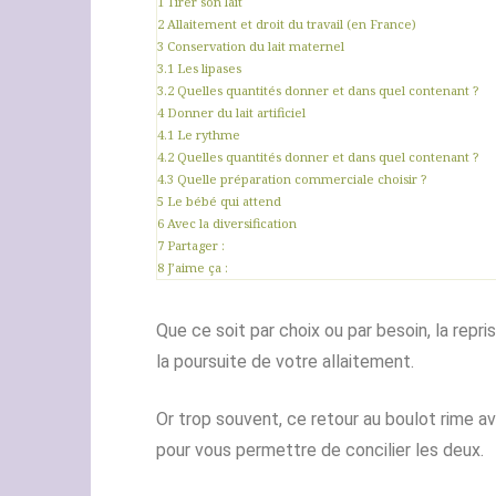
1
Tirer son lait
2
Allaitement et droit du travail (en France)
3
Conservation du lait maternel
3.1
Les lipases
3.2
Quelles quantités donner et dans quel contenant ?
4
Donner du lait artificiel
4.1
Le rythme
4.2
Quelles quantités donner et dans quel contenant ?
4.3
Quelle préparation commerciale choisir ?
5
Le bébé qui attend
6
Avec la diversification
7
Partager :
8
J’aime ça :
Que ce soit par choix ou par besoin, la repr
la poursuite de votre allaitement.
Or trop souvent, ce retour au boulot rime av
pour vous permettre de concilier les deux.