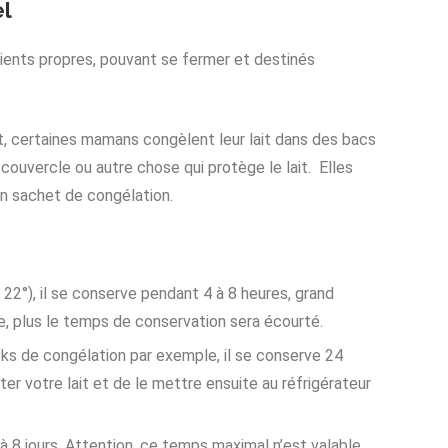
el
ipients propres, pouvant se fermer et destinés
it, certaines mamans congèlent leur lait dans des bacs
couvercle ou autre chose qui protège le lait. Elles
un sachet de congélation.
22°), il se conserve pendant 4 à 8 heures, grand
, plus le temps de conservation sera écourté.
ks de congélation par exemple, il se conserve 24
er votre lait et de le mettre ensuite au réfrigérateur
u’à 8 jours. Attention, ce temps maximal n’est valable