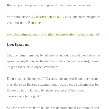
Remarque
: Ne jamais recongeler du lait maternel décongelé.
Voir notre article «
Conservation du lait
» ainsi que notre magnet en
vente sur notre
Boutique
.
www.lactissima.com/a-tire-d-ailes/la-conservation-du-lait-maternel/
Les lipases
Chez certaines femmes, le lait tiré va au bout de quelques heures ou
après décongélation, sentir mauvais (odeur un peu de vomi), avoir
un goût rance et un aspect savonneux.
D’où vient ce phénomène ? Certains laits maternels ont une teneur
plus élevée en lipases, enzymes dont l’action est de décomposer les
lipides du lait. Du coup le lait se prédigère, d’où l’odeur
nauséabonde (et le goût !)
Si bébé accepte de boire le lait, pas de problème il est toujours bon.