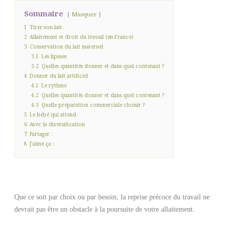
Sommaire
Masquer
1
Tirer son lait
2
Allaitement et droit du travail (en France)
3
Conservation du lait maternel
3.1
Les lipases
3.2
Quelles quantités donner et dans quel contenant ?
4
Donner du lait artificiel
4.1
Le rythme
4.2
Quelles quantités donner et dans quel contenant ?
4.3
Quelle préparation commerciale choisir ?
5
Le bébé qui attend
6
Avec la diversification
7
Partager :
8
J’aime ça :
Que ce soit par choix ou par besoin, la reprise précoce du travail ne
devrait pas être un obstacle à la poursuite de votre allaitement.