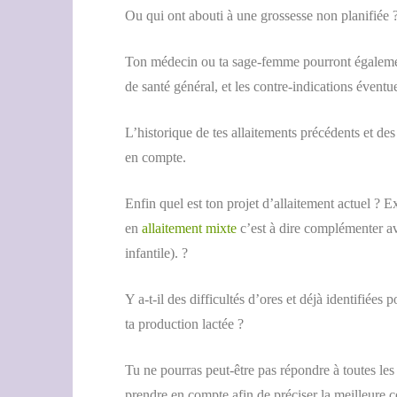
Ou qui ont abouti à une grossesse non planifiée 
Ton médecin ou ta sage-femme pourront également 
de santé général, et les contre-indications éventu
L’historique de tes allaitements précédents et des
en compte.
Enfin quel est ton projet d’allaitement actuel ? E
en
allaitement mixte
c’est à dire complémenter a
infantile). ?
Y a-t-il des difficultés d’ores et déjà identifiée
ta production lactée ?
Tu ne pourras peut-être pas répondre à toutes les
prendre en compte afin de préciser la meilleure co