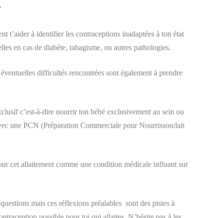
?
t’aider à identifier les contraceptions inadaptées à ton état
elles en cas de diabète, tabagisme, ou autres pathologies.
 éventuelles difficultés rencontrées sont également à prendre
xclusif c’est-à-dire nourrir ton bébé exclusivement au sein ou
vec une PCN (Préparation Commerciale pour Nourrisson/lait
s pour cet allaitement comme une condition médicale influant sur
 questions mais ces réflexions préalables sont des pistes à
ntraception possible pour toi qui allaites. N’hésite pas à les