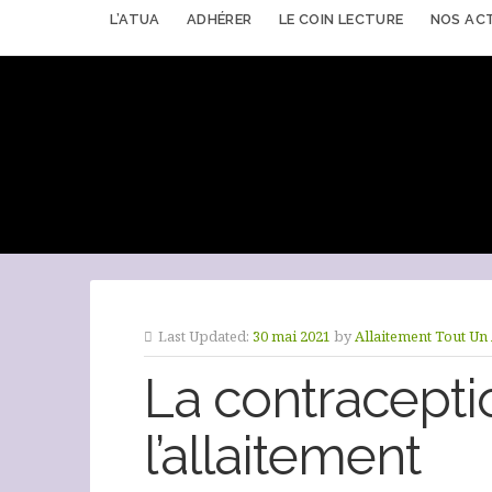
L’ATUA
ADHÉRER
LE COIN LECTURE
NOS AC
Last Updated:
30 mai 2021
by
Allaitement Tout Un 
La contracept
l’allaitement