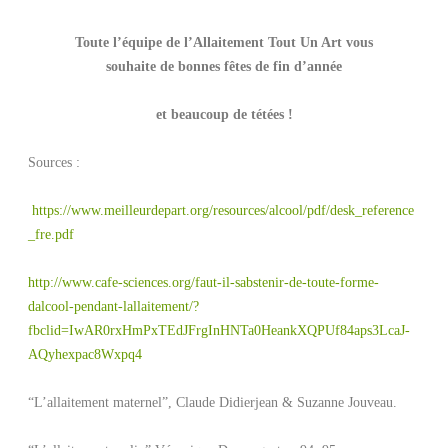
Toute l’équipe de l’Allaitement Tout Un Art vous
souhaite de bonnes fêtes de fin d’année
et beaucoup de tétées !
Sources :
https://www.meilleurdepart.org/resources/alcool/pdf/desk_reference
_fre.pdf
http://www.cafe-sciences.org/faut-il-sabstenir-de-toute-forme-
dalcool-pendant-lallaitement/?
fbclid=IwAR0rxHmPxTEdJFrgInHNTa0HeankXQPUf84aps3LcaJ-
AQyhexpac8Wxpq4
“L’allaitement maternel”, Claude Didierjean & Suzanne Jouveau.