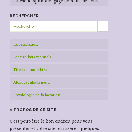
efficacité optimale, gage de notre sérieux.
RECHERCHER
SEARCH BUTTON
Search
for:
La relactation
Les tire-laits manuels
Tire-lait, modalités
Alcool et allaitement
Physiologie de la lactation.
À PROPOS DE CE SITE
C’est peut-être le bon endroit pour vous
présenter et votre site ou insérer quelques