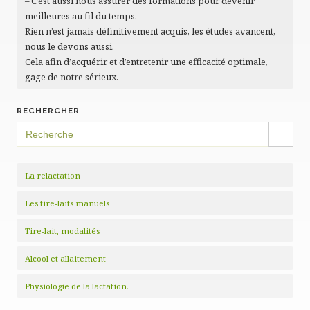
– C’est aussi nous assurer des formations pour devenir
meilleures au fil du temps.
Rien n’est jamais définitivement acquis, les études avancent,
nous le devons aussi.
Cela afin d’acquérir et d’entretenir une efficacité optimale,
gage de notre sérieux.
RECHERCHER
SEARCH BUTTON
Search
for:
La relactation
Les tire-laits manuels
Tire-lait, modalités
Alcool et allaitement
Physiologie de la lactation.