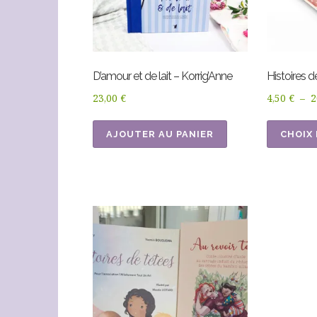
D’amour et de lait – Korrig’Anne
Histoires d
23,00
€
4,50
€
–
2
AJOUTER AU PANIER
CHOIX