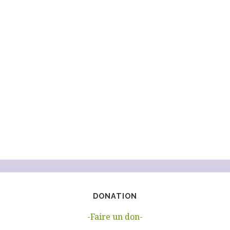
sur
la
page
du
produit
DONATION
-Faire un don-