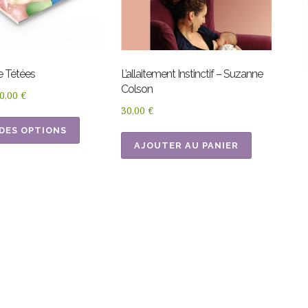
e Tétées
L’allaitement Instinctif – Suzanne
Colson
Plage
0,00
€
30,00
€
de
Ce
prix :
 DES OPTIONS
produit
4,50 €
AJOUTER AU PANIER
a
à
plusieurs
20,00 €
variations.
Les
options
peuvent
être
choisies