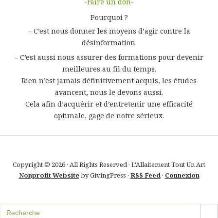
-Faire un don-
Pourquoi ?
– C’est nous donner les moyens d’agir contre la
désinformation.
– C’est aussi nous assurer des formations pour devenir
meilleures au fil du temps.
Rien n’est jamais définitivement acquis, les études
avancent, nous le devons aussi.
Cela afin d’acquérir et d’entretenir une efficacité
optimale, gage de notre sérieux.
Copyright © 2026 · All Rights Reserved · L'Allaitement Tout Un Art
Nonprofit Website
by GivingPress ·
RSS Feed
·
Connexion
SEARCH B
Search
for: