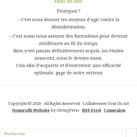
-Faire un don-
Pourquoi ?
– C’est nous donner les moyens d’agir contre la
désinformation.
– C’est aussi nous assurer des formations pour devenir
meilleures au fil du temps.
Rien n’est jamais définitivement acquis, les études
avancent, nous le devons aussi.
Cela afin d’acquérir et d’entretenir une efficacité
optimale, gage de notre sérieux.
Copyright © 2026 · All Rights Reserved · L'Allaitement Tout Un Art
Nonprofit Website
by GivingPress ·
RSS Feed
·
Connexion
SEARCH B
Search
for: